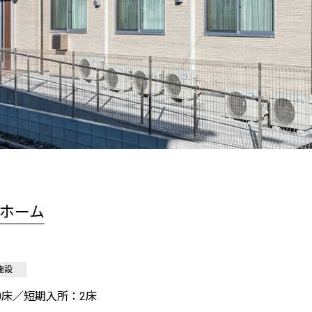
ホーム
施設
0床／短期入所：2床